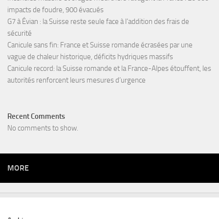
impacts de foudre, 900 évacués
G7 à Évian : la Suisse reste seule face à l’addition des frais de
sécurité
Canicule sans fin: France et Suisse romande écrasées par une
vague de chaleur historique, déficits hydriques massifs
Canicule record: la Suisse romande et la France-Alpes étouffent, les
autorités renforcent leurs mesures d’urgence
Recent Comments
No comments to show.
MORE