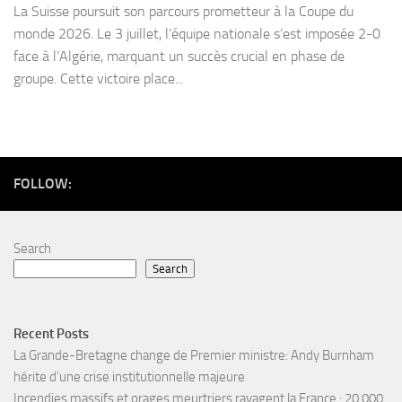
La Suisse poursuit son parcours prometteur à la Coupe du
monde 2026. Le 3 juillet, l’équipe nationale s’est imposée 2-0
face à l’Algérie, marquant un succès crucial en phase de
groupe. Cette victoire place...
FOLLOW:
Search
Search
Recent Posts
La Grande-Bretagne change de Premier ministre: Andy Burnham
hérite d’une crise institutionnelle majeure
Incendies massifs et orages meurtriers ravagent la France : 20 000