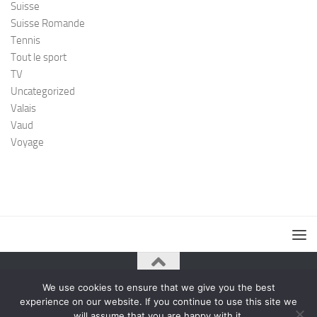
Suisse
Suisse Romande
Tennis
Tout le sport
TV
Uncategorized
Valais
Vaud
Voyage
We use cookies to ensure that we give you the best
© 2026. All Rights Reserved.
experience on our website. If you continue to use this site we
Powered by
- Designed with the
Hueman theme
will assume that you are happy with it.