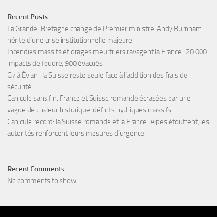
Recent Posts
La Grande-Bretagne change de Premier ministre: Andy Burnham
hérite d’une crise institutionnelle majeure
Incendies massifs et orages meurtriers ravagent la France : 20 000
impacts de foudre, 900 évacués
G7 à Évian : la Suisse reste seule face à l’addition des frais de
sécurité
Canicule sans fin: France et Suisse romande écrasées par une
vague de chaleur historique, déficits hydriques massifs
Canicule record: la Suisse romande et la France-Alpes étouffent, les
autorités renforcent leurs mesures d’urgence
Recent Comments
No comments to show.