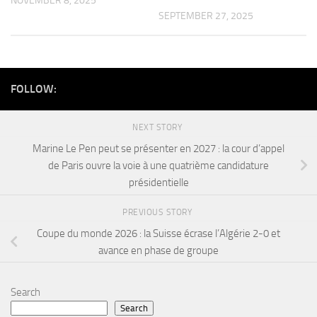
NOVEMBER 8, 2025
SEPTEMBER 27, 2025
FOLLOW:
NEXT STORY
Marine Le Pen peut se présenter en 2027 : la cour d’appel
de Paris ouvre la voie à une quatrième candidature
présidentielle
PREVIOUS STORY
Coupe du monde 2026 : la Suisse écrase l’Algérie 2-0 et
avance en phase de groupe
Search
Search