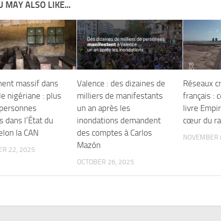
 MAY ALSO LIKE...
ent massif dans
Valence : des dizaines de
Réseaux cr
e nigériane : plus
milliers de manifestants
français : 
personnes
un an après les
livre Empi
 dans l’État du
inondations demandent
cœur du ra
elon la CAN
des comptes à Carlos
NOVEMBER 8
Mazón
R 22, 2025
OCTOBER 26, 2025