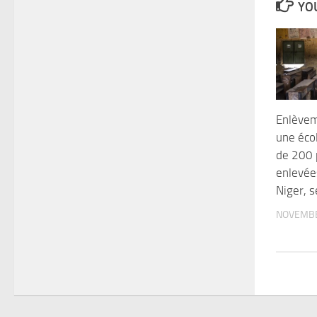
YOU
Enlèvem
une écol
de 200 
enlevées
Niger, s
NOVEMBE