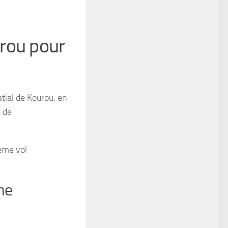
rou pour
tial de Kourou, en
e de
ième vol
me