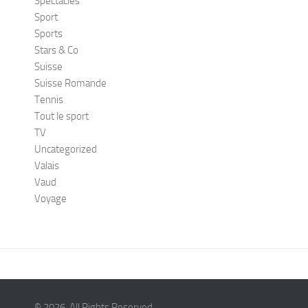
Spectacles
Sport
Sports
Stars & Co
Suisse
Suisse Romande
Tennis
Tout le sport
TV
Uncategorized
Valais
Vaud
Voyage
© 2026. All Rights Reserved.