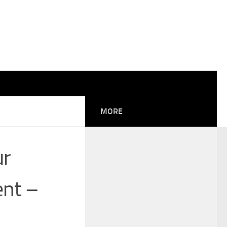
MORE
ur
ent –