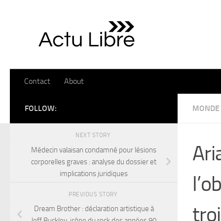
Skip to content
Contact
About
FOLLOW:
MONDE
NEXT STORY
Ari
Médecin valaisan condamné pour lésions
corporelles graves : analyse du dossier et
implications juridiques
l’o
PREVIOUS STORY
tro
Dream Brother : déclaration artistique à
Jeff Buckley, icône du rock des années 90