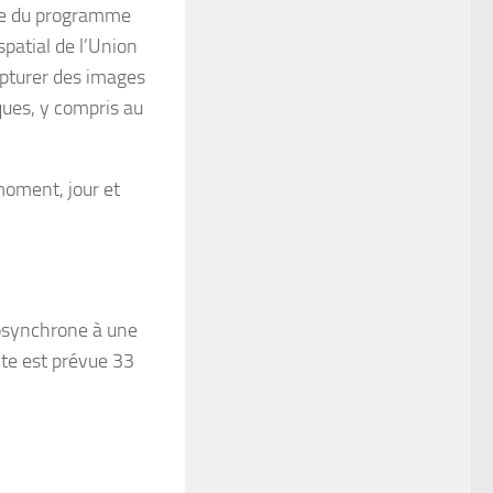
rtie du programme
patial de l’Union
apturer des images
ques, y compris au
moment, jour et
liosynchrone à une
lite est prévue 33