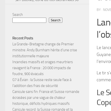
BY
·
NOVE
Search
Lan
Search
l’o
Recent Posts
La Grande-Bretagne change de Premier
Le lanc
ministre: Andy Burnham hérite d’une crise
Guyane f
institutionnelle majeure
l’envir
Incendies massifs et orages meurtriers
ravagent la France : 20 000 impacts de
Le tir s
foudre, 900 évacués
commerc
G7 à Évian : la Suisse reste seule face à
l’addition des frais de sécurité
Le S
Canicule sans fin: France et Suisse romande
écrasées par une vague de chaleur
Cope
historique, déficits hydriques massifs
Canicule record: la Suisse romande et la