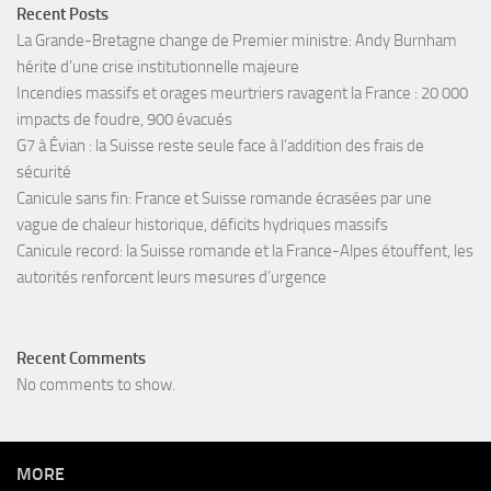
Recent Posts
La Grande-Bretagne change de Premier ministre: Andy Burnham
hérite d’une crise institutionnelle majeure
Incendies massifs et orages meurtriers ravagent la France : 20 000
impacts de foudre, 900 évacués
G7 à Évian : la Suisse reste seule face à l’addition des frais de
sécurité
Canicule sans fin: France et Suisse romande écrasées par une
vague de chaleur historique, déficits hydriques massifs
Canicule record: la Suisse romande et la France-Alpes étouffent, les
autorités renforcent leurs mesures d’urgence
Recent Comments
No comments to show.
MORE