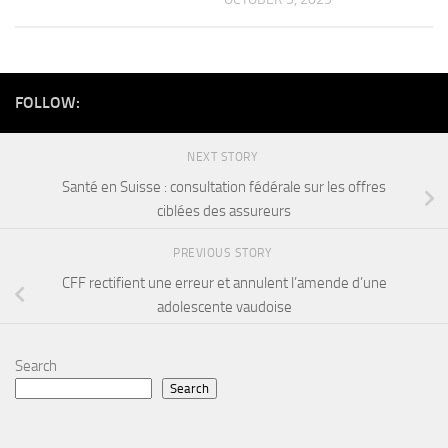
FOLLOW:
NEXT STORY
Santé en Suisse : consultation fédérale sur les offres
ciblées des assureurs
PREVIOUS STORY
CFF rectifient une erreur et annulent l’amende d’une
adolescente vaudoise
Search
Search