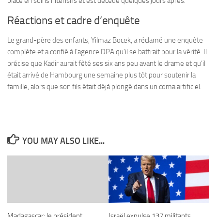
placé en soins intensifs et est décédé quelques jours après.
Réactions et cadre d’enquête
Le grand-père des enfants, Yilmaz Böcek, a réclamé une enquête
complète et a confié à l’agence DPA qu’il se battrait pour la vérité. Il
précise que Kadir aurait fêté ses six ans peu avant le drame et qu’il
était arrivé de Hambourg une semaine plus tôt pour soutenir la
famille, alors que son fils était déjà plongé dans un coma artificiel.
YOU MAY ALSO LIKE...
Madagascar: le président
Israël expulse 137 militants