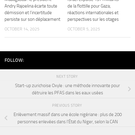
Andry Rajoelina écarte toute
de la flottille pour Gaza;
démission et l’incertitude
réactions internationales et
persiste sur son déplacement
perspectives sur les otages
OCTOBER 14, 2025
OCTOBER 5, 2025
FOLLOW:
NEXT STORY
Start-up zurichoise Oxyle : une méthode innovante pour
détruire les PFAS dans les eaux usées
PREVIOUS STORY
Enlèvement massif dans une école nigériane : plus de 200
personnes enlevées dans l’État du Niger, selon la CAN