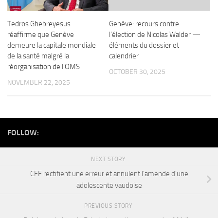
Tedros Ghebreyesus
Genève: recours contre
réaffirme que Genève
l’élection de Nicolas Walder —
demeure la capitale mondiale
éléments du dossier et
de la santé malgré la
calendrier
réorganisation de l’OMS
OCTOBER 30, 2025
NOVEMBER 22, 2025
FOLLOW:
NEXT STORY
CFF rectifient une erreur et annulent l’amende d’une
adolescente vaudoise
PREVIOUS STORY