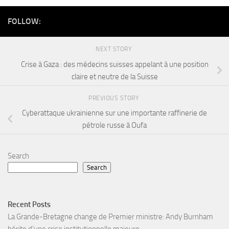
FOLLOW:
NEXT STORY
Crise à Gaza : des médecins suisses appelant à une position
claire et neutre de la Suisse
PREVIOUS STORY
Cyberattaque ukrainienne sur une importante raffinerie de
pétrole russe à Oufa
Search
Search
Recent Posts
La Grande-Bretagne change de Premier ministre: Andy Burnham