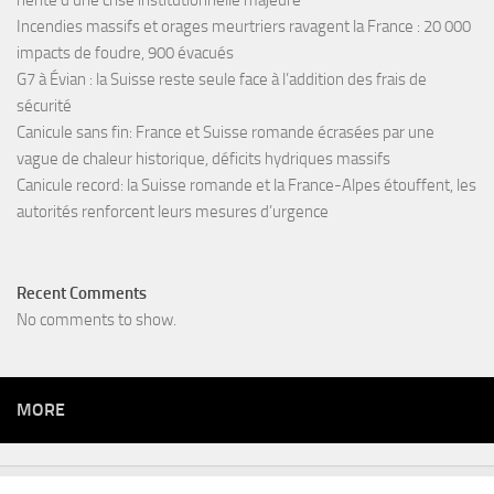
hérite d’une crise institutionnelle majeure
Incendies massifs et orages meurtriers ravagent la France : 20 000
impacts de foudre, 900 évacués
G7 à Évian : la Suisse reste seule face à l’addition des frais de
sécurité
Canicule sans fin: France et Suisse romande écrasées par une
vague de chaleur historique, déficits hydriques massifs
Canicule record: la Suisse romande et la France-Alpes étouffent, les
autorités renforcent leurs mesures d’urgence
Recent Comments
No comments to show.
MORE