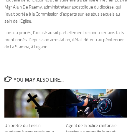
nouvelle dénonciation avait ensuite été transmise en février 2024 à
Mgr Alain De Raemy, administrateur apostolique du diocèse, qui
l’avait portée à la Commission d’experts sur les abus sexuels au
sein de l’Église.
Lors du procès, l’accusé aurait partiellement reconnu certains faits
mentionnés. Depuis son arrestation, il était détenu au pénitencier
de La Stampa, à Lugano.
YOU MAY ALSO LIKE...
Un prêtre du Tessin
Agent de la police cantonale