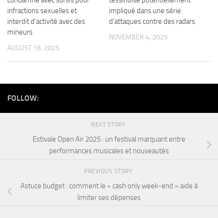
condamné avec sursis pour
tessinoise potentiellement
infractions sexuelles et
impliqué dans une série
interdit d’activité avec des
d’attaques contre des radars
mineurs
NOVEMBER 4, 2025
AUGUST 16, 2025
FOLLOW:
NEXT STORY
Estivale Open Air 2025 : un festival marquant entre
performances musicales et nouveautés
PREVIOUS STORY
Astuce budget : comment le « cash only week-end » aide à
limiter ses dépenses