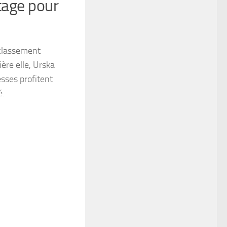
tage pour
 classement
ière elle, Urska
esses profitent
é.