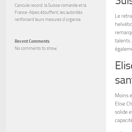
Sui
Canicule record: la Suisse romande et la
France-Alpes étouffent, les autorités
Le retra
renforcent leurs mesures d’urgence
helvéti
remarqu
talents
Recent Comments
égaleme
No comments to show.
Eli
san
Moins e
Elise C
solide e
capacit