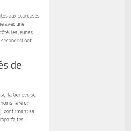
nités aux coureuses
uée avec une
côté, les jeunes
2 secondes) ont
és de
se, la Genevoise
moins livré un
si, confirmant sa
mparfaites.