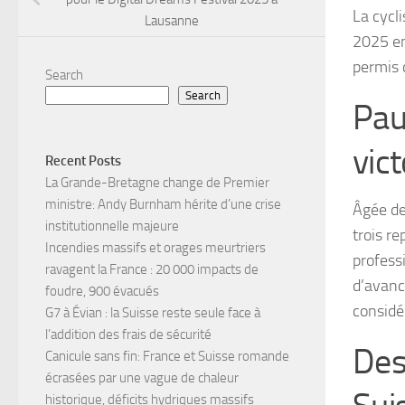
La cycl
Lausanne
2025 en
permis 
Search
Search
Pau
vict
Recent Posts
La Grande-Bretagne change de Premier
ministre: Andy Burnham hérite d’une crise
Âgée de
institutionnelle majeure
trois re
Incendies massifs et orages meurtriers
profess
ravagent la France : 20 000 impacts de
d’avanc
foudre, 900 évacués
considé
G7 à Évian : la Suisse reste seule face à
l’addition des frais de sécurité
Des
Canicule sans fin: France et Suisse romande
écrasées par une vague de chaleur
historique, déficits hydriques massifs