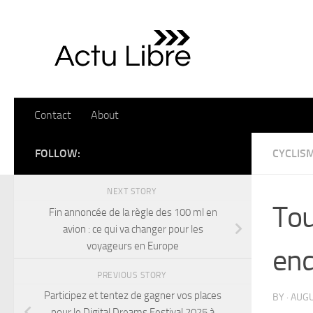
Skip to content
Contact
About
FOLLOW:
CYCLIS
NEXT STORY
Tou
Fin annoncée de la règle des 100 ml en
avion : ce qui va changer pour les
voyageurs en Europe
end
PREVIOUS STORY
Participez et tentez de gagner vos places
BY
·
AUGU
pour le Digital Dreams Festival 2025 à