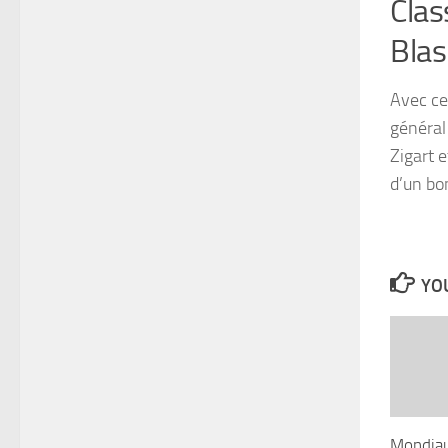
Clas
Blas
Avec ce
général 
Zigart 
d’un bo
YOU
Mondia