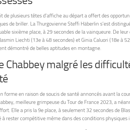
ssesses
it de plusieurs têtes d’affiche au départ a offert des opportu
ques de briller. La Thurgovienne Steffi Häberlin s’est disting
able sixième place, à 29 secondes de la vainqueure. De leur 
 Jasmin Liechti (13e à 48 secondes) et Ginia Caluori (18e à 5
nt démontré de belles aptitudes en montagne.
se Chabbey malgré les difficult
té
n forme en raison de soucis de santé annoncés avant la cour
habbey, meilleure grimpeuse du Tour de France 2023, a néan
ffort. Elle a pris la 9e place, à seulement 32 secondes de Bla
é à rester compétitive même dans des conditions physiques i