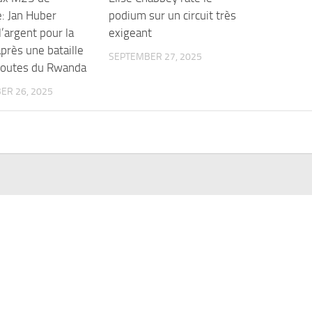
e: Jan Huber
podium sur un circuit très
l’argent pour la
exigeant
près une bataille
SEPTEMBER 27, 2025
 routes du Rwanda
ER 26, 2025