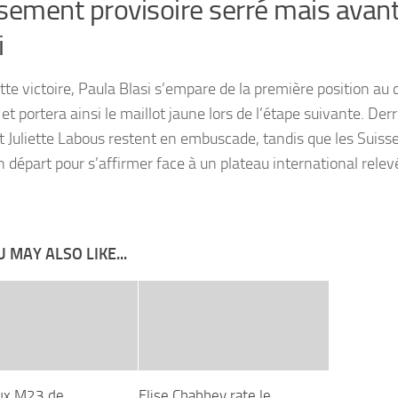
sement provisoire serré mais avan
i
tte victoire, Paula Blasi s’empare de la première position au
et portera ainsi le maillot jaune lors de l’étape suivante. Derr
et Juliette Labous restent en embuscade, tandis que les Suiss
n départ pour s’affirmer face à un plateau international relev
 MAY ALSO LIKE...
ux M23 de
Elise Chabbey rate le