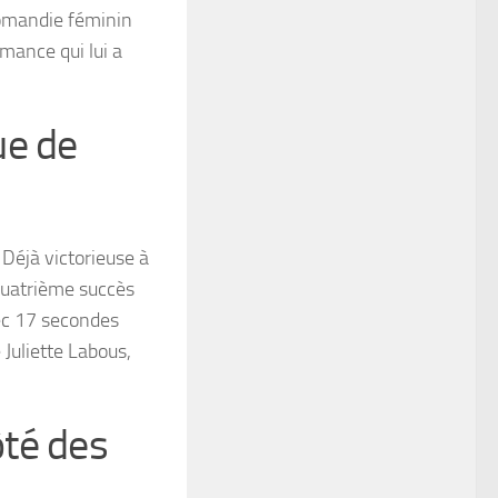
Romandie féminin
mance qui lui a
ue de
 Déjà victorieuse à
 quatrième succès
vec 17 secondes
 Juliette Labous,
té des