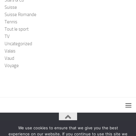
Stars & Co
Suisse
Suisse Romande
Tennis
Tout le sport
TV
Uncategorized
Valais
Vaud
Voyage
We use cookies to ensure that we give you the best
© 2026. All Rights Reserved.
experience on our website. If you continue to use this site we