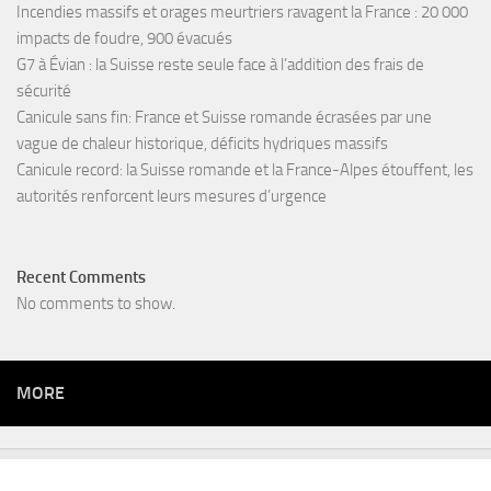
Incendies massifs et orages meurtriers ravagent la France : 20 000
impacts de foudre, 900 évacués
G7 à Évian : la Suisse reste seule face à l’addition des frais de
sécurité
Canicule sans fin: France et Suisse romande écrasées par une
vague de chaleur historique, déficits hydriques massifs
Canicule record: la Suisse romande et la France-Alpes étouffent, les
autorités renforcent leurs mesures d’urgence
Recent Comments
No comments to show.
MORE