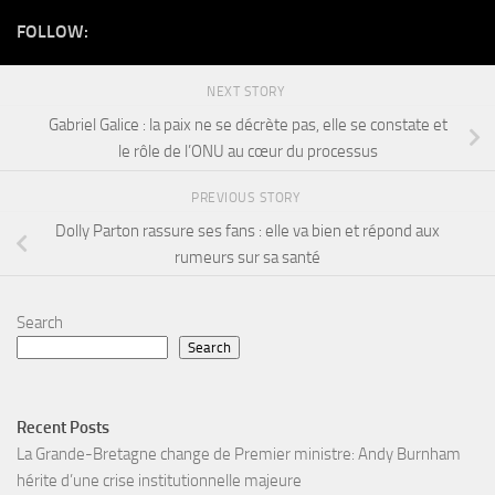
FOLLOW:
NEXT STORY
Gabriel Galice : la paix ne se décrète pas, elle se constate et
le rôle de l’ONU au cœur du processus
PREVIOUS STORY
Dolly Parton rassure ses fans : elle va bien et répond aux
rumeurs sur sa santé
Search
Search
Recent Posts
La Grande-Bretagne change de Premier ministre: Andy Burnham
hérite d’une crise institutionnelle majeure